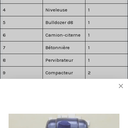
4
Niveleuse
1
5
Bulldozer d8
1
6
Camion-citerne
1
7
Bétonnière
1
8
Pervibrateur
1
9
Compacteur
2
5.4 . Le chiffre d’affaires annuel moyen pour des travaux
de construction requis de la part du soumissionnaire au
cours des trois dernières années doit être au moins égal
au montant de l’offre. Pour ce faire, le soumissionnaire
devra fournir un bilan certifié des 3 exercices (2019,2020