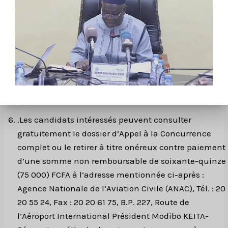
et 2021) et donner la liste des travaux en cours suivant le
tableau joint en annexe.
5.5 .Le montant minimum de liquidités / facilités de
crédit net de tous autres engagements contractuels du
soumissionnaire doivent être de trente (30) millions
FCFA.
.Les candidats intéressés peuvent consulter
gratuitement le dossier d’Appel à la Concurrence
complet ou le retirer à titre onéreux contre paiement
d’une somme non remboursable de soixante-quinze
(75 000) FCFA à l’adresse mentionnée ci-après :
Agence Nationale de l’Aviation Civile (ANAC), Tél. : 20
20 55 24, Fax : 20 20 61 75, B.P. 227, Route de
l’Aéroport International Président Modibo KEITA-