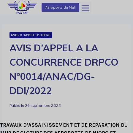
Aller
Aéroports du Mali
au
contenu
AVIS D’APPEL D’OFFRE
AVIS D’APPEL A LA
CONCURRENCE DRPCO
N°0014/ANAC/DG-
DDI/2022
Publié le
26 septembre 2022
TRAVAUX D’ASSAINISSEMENT ET DE REPARATION DU
MUR DE CLOTURE DES AEROPORTS DE NIORO ET