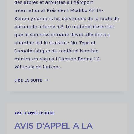
des arbres et arbustes à l’Aéroport
International Président Modibo KEITA-
Senou y compris les servitudes de la route de
patrouille interne 5.3. Le matériel essentiel
que le soumissionnaire devra affecter au
chantier est le suivant : No. Type et
Caractéristique du matériel Nombre
minimum requis 1 Camion Benne 1 2
Véhicule de liaison…
AVIS
LIRE LA SUITE
D’APPEL
A
LA
CONCURRENCE
DRPCO
AVIS D’APPEL D’OFFRE
N°0001/ANAC/DG-
AVIS D’APPEL A LA
DDI/2023