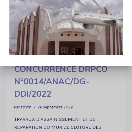
DOSSIER
LIRE LA SUITE
D’APPEL
D’OFFRES
OUVERT
N°003/ANAC/DG-
DDI/2022
AVIS D’APPEL D’OFFRE
AVIS D’APPEL A LA
CONCURRENCE DRPCO
N°0014/ANAC/DG-
DDI/2022
Par
admin
26 septembre 2022
TRAVAUX D’ASSAINISSEMENT ET DE
REPARATION DU MUR DE CLOTURE DES