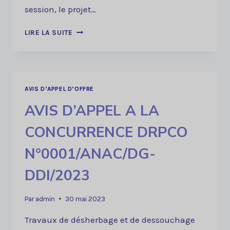
session, le projet…
36E
LIRE LA SUITE
SESSION
ORDINAIRE
DU
CONSEIL
D’ADMINISTRATION
AVIS D’APPEL D’OFFRE
:
AVIS D’APPEL A LA
PRÉPARATION
DU
CONCURRENCE DRPCO
BUDGET
2025
N°0001/ANAC/DG-
ET
PROGRAMME
DDI/2023
D’ACTIVITÉS
Par
admin
30 mai 2023
Travaux de désherbage et de dessouchage