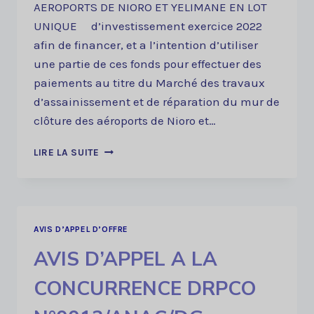
AEROPORTS DE NIORO ET YELIMANE EN LOT
UNIQUE d’investissement exercice 2022
afin de financer, et a l’intention d’utiliser
une partie de ces fonds pour effectuer des
paiements au titre du Marché des travaux
d’assainissement et de réparation du mur de
clôture des aéroports de Nioro et…
AVIS
LIRE LA SUITE
D’APPEL
A
LA
CONCURRENCE
DRPCO
AVIS D’APPEL D’OFFRE
N°0014/ANAC/DG-
AVIS D’APPEL A LA
DDI/2022
CONCURRENCE DRPCO