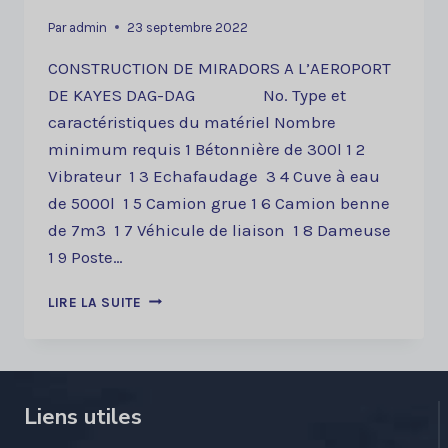
Par
admin
23 septembre 2022
CONSTRUCTION DE MIRADORS A L’AEROPORT
DE KAYES DAG-DAG No. Type et
caractéristiques du matériel Nombre
minimum requis 1 Bétonnière de 300l 1 2
Vibrateur 1 3 Echafaudage 3 4 Cuve à eau
de 5000l 1 5 Camion grue 1 6 Camion benne
de 7m3 1 7 Véhicule de liaison 1 8 Dameuse
1 9 Poste…
AVIS
LIRE LA SUITE
D’APPEL
A
LA
CONCURRENCE
DRPCO
Liens utiles
N°0008/ANAC/DG-
DDI/2022