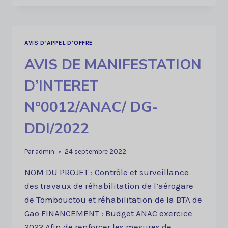
A
LA
CONCURRENCE
DRPCO
AVIS D’APPEL D’OFFRE
N°0013/ANAC/DG-
AVIS DE MANIFESTATION
DDI/2022
D’INTERET
N°0012/ANAC/ DG-
DDI/2022
Par
admin
24 septembre 2022
NOM DU PROJET : Contrôle et surveillance
des travaux de réhabilitation de l’aérogare
de Tombouctou et réhabilitation de la BTA de
Gao FINANCEMENT : Budget ANAC exercice
2022 Afin de renforcer les mesures de