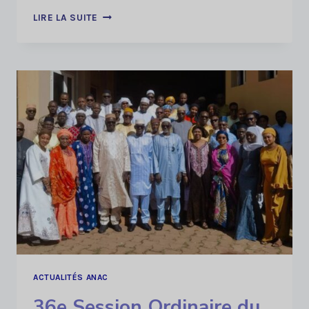
39
LIRE LA SUITE
ÈME
SESSION
ORDINAIRE
DU
CONSEIL
D’ADMINISTRATION
ACTUALITÉS ANAC
36e Session Ordinaire du