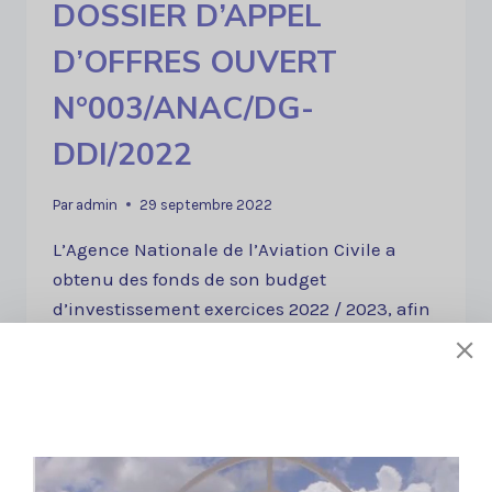
DOSSIER D’APPEL
DDI/2022
D’OFFRES OUVERT
N°003/ANAC/DG-
DDI/2022
Par
admin
29 septembre 2022
L’Agence Nationale de l’Aviation Civile a
obtenu des fonds de son budget
d’investissement exercices 2022 / 2023, afin
de financer la fourniture et à l’installation de
quatre (04) machines x ray double vue pour
bagages de soute et a l’intention d’utiliser
une partie de ces fonds pour effectuer des
paiements au titre des deux marchés relatifs
à la fourniture et…