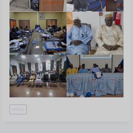
Étiquettes
#
Anac
de
la
publication :