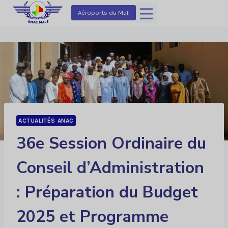
Aller
Aéroports du Mali
au
contenu
ACTUALITÉS ANAC
36e Session Ordinaire du
Conseil d’Administration
: Préparation du Budget
2025 et Programme