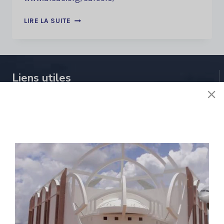
EMPLOI OPPORTUNITÉS
LIRE LA SUITE
:
Liens utiles
À propos de nous
Stratégie
Activités
Réglementions
E-services
Contactez nous