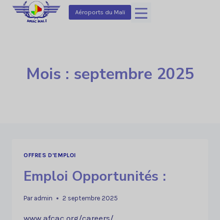
Aller
Aéroports du Mali
au
contenu
Mois : septembre 2025
OFFRES D'EMPLOI
Emploi Opportunités :
Par
admin
2 septembre 2025
www.afcac.org/careers/