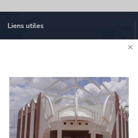
Liens utiles
À propos de nous
Stratégie
Activités
Réglementions
E-services
Contactez nous