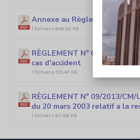
Annexe au Règlement Code Co
1 fichier·s
846.92 KB
RÈGLEMENT N° 02/2003/CM/UEMO
cas d'accident
1 fichier·s
155.47 KB
RÈGLEMENT N° 09/2013/CM/U
du 20 mars 2003 relatif a la r
1 fichier·s
911.66 KB