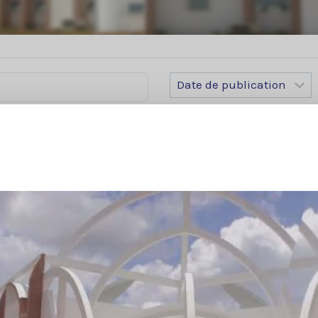
ixant les conditions d'accès des tran
es intracommunautaire
A établissant les règles relatives a
sagers et pour annulation ou retard im