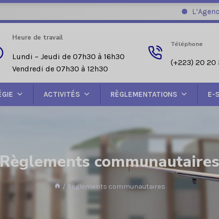
L’Agence Nati
Heure de travail
Téléphone
Lundi – Jeudi de 07h30 à 16h30
(+223) 20 20 
Vendredi de 07h30 à 12h30
ÉGIE
ACTIVITÉS
RÈGLEMENTATIONS
E-
Règlements communautaire
/
Règlements communautaires