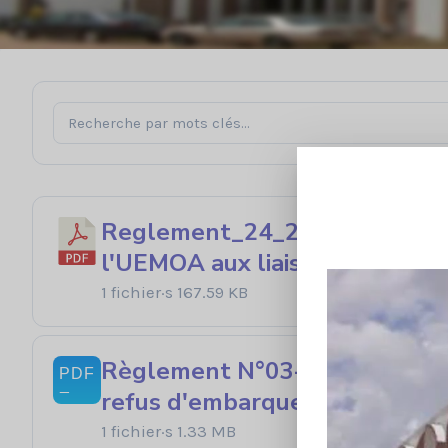
Reglement_24_2002_cm_uemoa f
l'UEMOA aux liaisons aérienn
1 fichier·s
167.59 KB
Règlement N°03-2003-CM-UEMO
refus d'embarquement des pas
1 fichier·s
1.33 MB