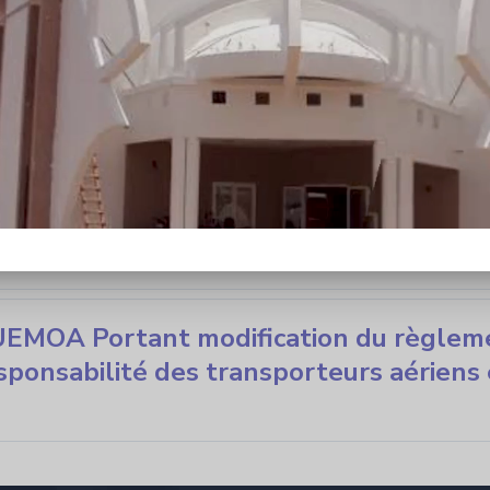
mmunautaire Révisé Vfinal _13 sep 13
A relatif a la responsabilité des tr
EMOA Portant modification du règle
esponsabilité des transporteurs aériens 