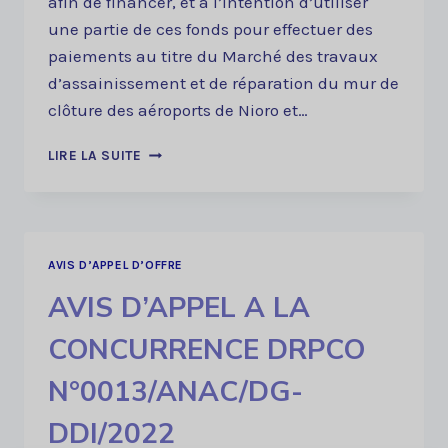
afin de financer, et a l’intention d’utiliser
une partie de ces fonds pour effectuer des
paiements au titre du Marché des travaux
d’assainissement et de réparation du mur de
clôture des aéroports de Nioro et…
AVIS
LIRE LA SUITE
D’APPEL
A
LA
CONCURRENCE
DRPCO
AVIS D’APPEL D’OFFRE
N°0014/ANAC/DG-
AVIS D’APPEL A LA
DDI/2022
CONCURRENCE DRPCO
N°0013/ANAC/DG-
DDI/2022