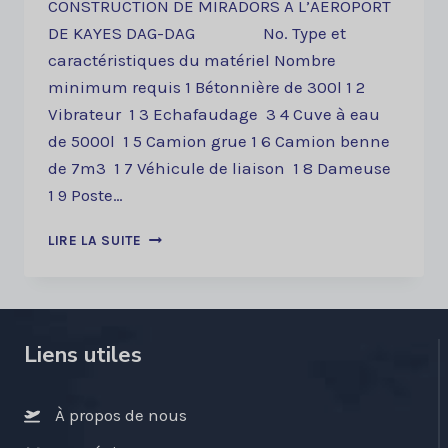
CONSTRUCTION DE MIRADORS A L’AEROPORT
DE KAYES DAG-DAG No. Type et
caractéristiques du matériel Nombre
minimum requis 1 Bétonnière de 300l 1 2
Vibrateur 1 3 Echafaudage 3 4 Cuve à eau
de 5000l 1 5 Camion grue 1 6 Camion benne
de 7m3 1 7 Véhicule de liaison 1 8 Dameuse
1 9 Poste…
AVIS
LIRE LA SUITE
D’APPEL
A
LA
CONCURRENCE
DRPCO
Liens utiles
N°0008/ANAC/DG-
DDI/2022
À propos de nous