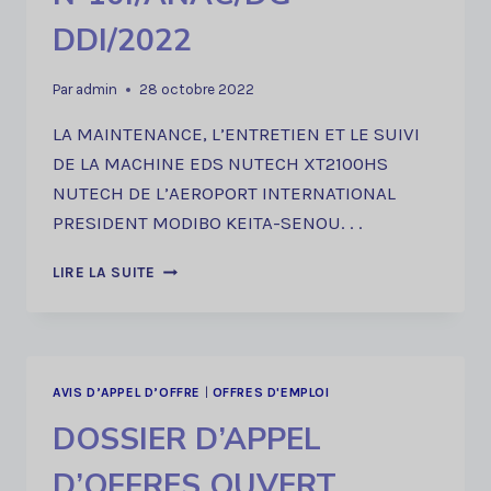
DDI/2022
Par
admin
28 octobre 2022
LA MAINTENANCE, L’ENTRETIEN ET LE SUIVI
DE LA MACHINE EDS NUTECH XT2100HS
NUTECH DE L’AEROPORT INTERNATIONAL
PRESIDENT MODIBO KEITA-SENOU. . .
AVIS
LIRE LA SUITE
D’APPEL
A
LA
CONCURRENCE
DRPCO
AVIS D’APPEL D’OFFRE
|
OFFRES D'EMPLOI
N°10./ANAC/DG-
DOSSIER D’APPEL
DDI/2022
D’OFFRES OUVERT