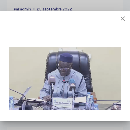
Par
admin
25 septembre 2022
AVIS D’APPEL A LA CONCURRENCE DRPCO
N°0013/ANAC/DG-DDI/2022 ENTRETIEN ET
REPARATION DE LA ROUTE DE PATROUILLE
INTERNE DE L’AEROPORT DE KAYES DAG-DAG
EN LOT UNIQUE d’investissement exercice
2022 afin de financer, et a l’intention
d’utiliser une partie de ces fonds pour
effectuer des paiements au titre du Marché
d’entretien et de réparation de la route de
patrouille…
AVIS
LIRE LA SUITE
D’APPEL
A
LA
CONCURRENCE