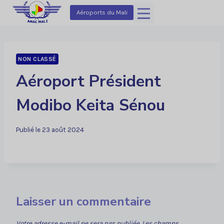
Aller
Aéroports du Mali
au
contenu
NON CLASSÉ
Aéroport Président
Modibo Keita Sénou
Publié le
23 août 2024
Laisser un commentaire
Votre adresse e-mail ne sera pas publiée.
Les champs