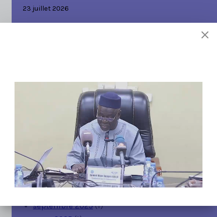
23 juillet 2026
Coupe Corporative des travailleurs (Coupe CORPO)
24 juin 2026
Emploi Opportunités :
2 septembre 2025
Concours EAMAC 2025
7 mars 2025
Journées de l’aviation civile de la confédération d
Etats du sahel (AES)
17 janvier 2025
juillet 2026
(1)
juin 2026
(1)
septembre 2025
(1)