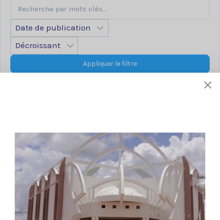
Appliquer le filtre
Décret N°
Télécharger
2013_475PRM24mai1
3 TITRES &
QUALIFICATIONS
PERSONNEL
AERONAUTIQUE
CIVIL