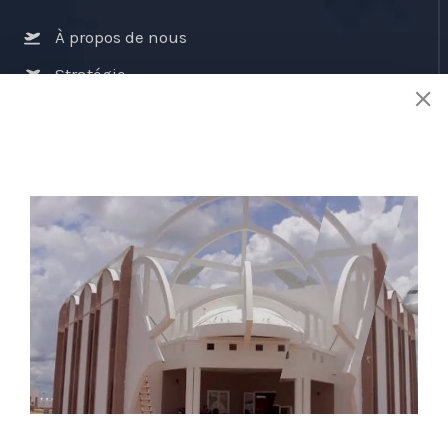
À propos de nous
Stratégie
Activités
Réglementions
E-services
Contactez nous