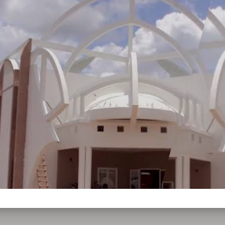
 in
/htdocs/wp-content/plugins/download-manager/