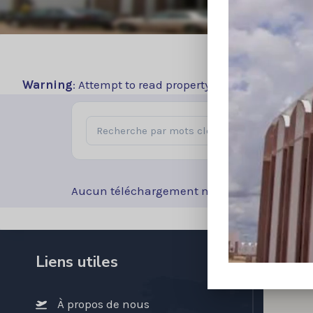
Warning
: Attempt to read property "term_id" on false
Aucun téléchargement n’a été trouvé !
Liens utiles
À propos de nous