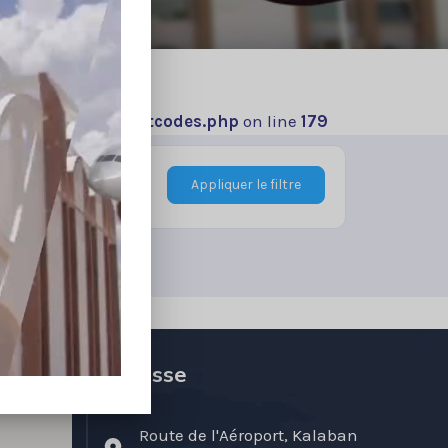
src/Package/Shortcodes.php
on line
179
Appliquer le filtre
Adresse
Route de l'Aéroport, Kalaban