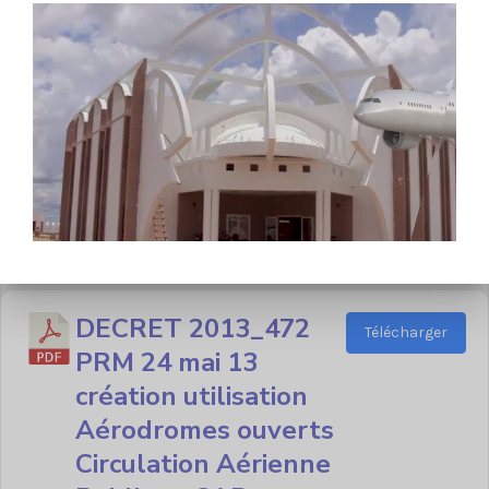
DECRET 2013_473
Télécharger
PRM 24 mai 13
Exercice activité
Inspecteur de
l'aviation civile
1 fichier·s
2.81 MB
DECRET 2013_472
Télécharger
PRM 24 mai 13
création utilisation
Aérodromes ouverts
Circulation Aérienne