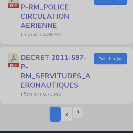
P-RM_POLICE
CIRCULATION
AERIENNE
1 fichier·s
3.28 MB
DECRET 2011-597-
Télécharger
P-
RM_SERVITUDES_A
ERONAUTIQUES
1 fichier·s
6.79 MB
1
2