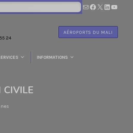
survol@anac.m
Facebook
X
LinkedIn
YouTu
AÉROPORTS DU MALI
55 24
SERVICES
INFORMATIONS
 CIVILE
nnes