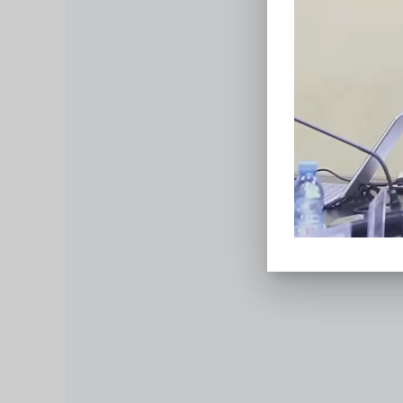
Directeur Général
Colonel Yaya Traoré