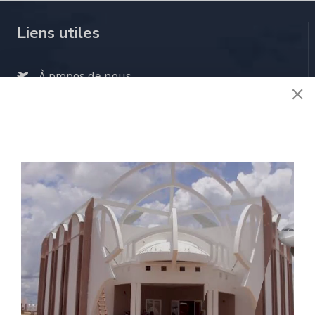
OPS
Liens utiles
À propos de nous
Stratégie
Activités
Réglementions
E-services
Contactez nous