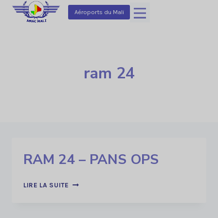
Aller
Aéroports du Mali
au
contenu
ram 24
RAM 24 – PANS OPS
RAM
LIRE LA SUITE
24
–
PANS