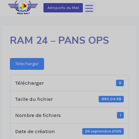
Aller
Aéroports du Mali
au
contenu
RAM 24 – PANS OPS
Télécharger
Télécharger
6
Taille du fichier
990.04 KB
Nombre de fichiers
1
Date de création
26 septembre 2025