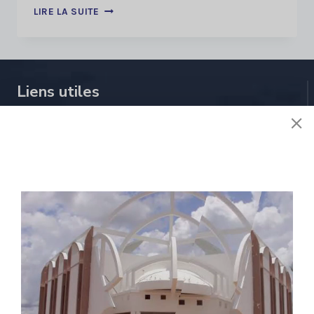
GUIDE
LIRE LA SUITE
ELABORATION
DE
PGRM
DE
FORMATION
Liens utiles
CONCEPTEUR
DE
IFR
À propos de nous
Stratégie
Activités
Réglementions
E-services
Contactez nous