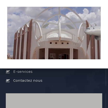
Liens utiles
À propos de nous
Stratégie
Activités
Réglementions
E-services
Contactez nous