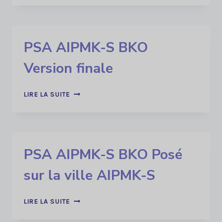
S
BKO
VF
SANS
PSA AIPMK-S BKO
OBSTACLES-
MODEL
Version finale
PSA
LIRE LA SUITE
AIPMK-
S
BKO
VERSION
FINALE
PSA AIPMK-S BKO Posé
sur la ville AIPMK-S
PSA
LIRE LA SUITE
AIPMK-
S