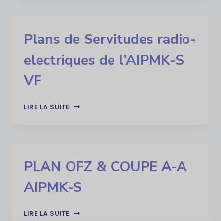
BKO
POSÉ
SUR
Plans de Servitudes radio-
LA
VILLE
electriques de l’AIPMK-S
AIPMK-
S
VF
PLANS
LIRE LA SUITE
DE
SERVITUDES
RADIO-
ELECTRIQUES
DE
PLAN OFZ & COUPE A-A
L’AIPMK-
S
AIPMK-S
VF
PLAN
LIRE LA SUITE