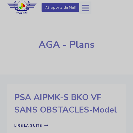
Aller
Aéroports du Mali
au
contenu
AGA - Plans
PSA AIPMK-S BKO VF
SANS OBSTACLES-Model
PSA
LIRE LA SUITE
AIPMK-