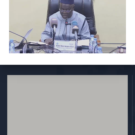
À propos de nous
Stratégie
Activités
Réglementions
E-services
Contactez nous