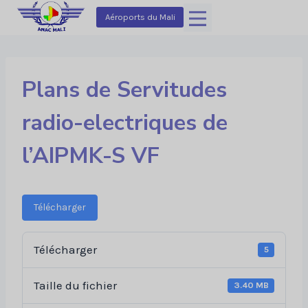
Aller
Aéroports du Mali
au
contenu
Plans de Servitudes
radio-electriques de
l’AIPMK-S VF
Télécharger
Télécharger
5
Taille du fichier
3.40 MB