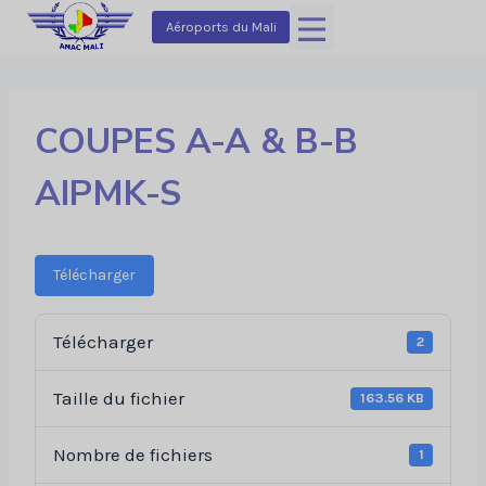
Aller
Aéroports du Mali
au
contenu
COUPES A-A & B-B
AIPMK-S
Télécharger
Télécharger
2
Taille du fichier
163.56 KB
Nombre de fichiers
1