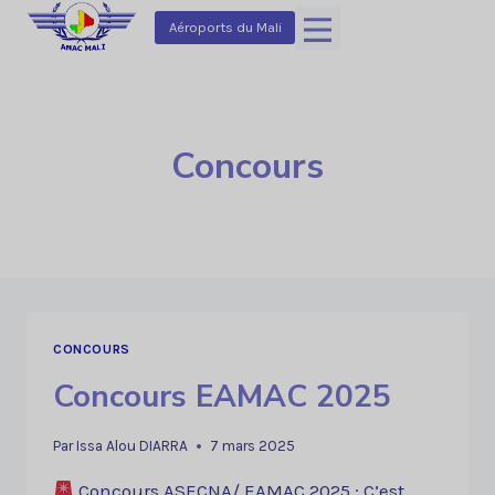
Aller
Aéroports du Mali
au
contenu
Concours
CONCOURS
Concours EAMAC 2025
Par
Issa Alou DIARRA
7 mars 2025
Concours ASECNA/ EAMAC 2025 : C’est