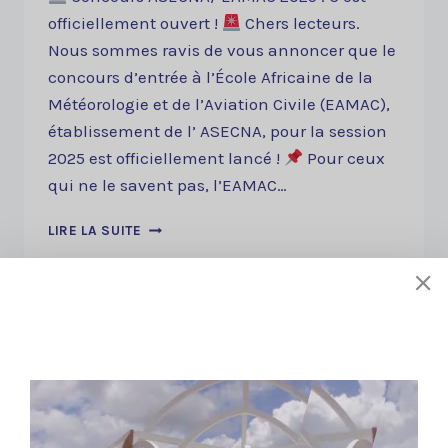
officiellement ouvert !
Chers lecteurs.
Nous sommes ravis de vous annoncer que le
concours d’entrée à l’École Africaine de la
Météorologie et de l’Aviation Civile (EAMAC),
établissement de l’ ASECNA, pour la session
2025 est officiellement lancé !
Pour ceux
qui ne le savent pas, l’EAMAC…
CONCOURS
LIRE LA SUITE
EAMAC
2025
Liens utiles
À propos de nous
Stratégie