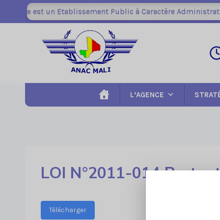
Aller
 Civile est un Etablissement Public à Caractère Administratif (
au
contenu
L’AGENCE
STRAT
LOI N°2011-014 Portant 
Télécharger