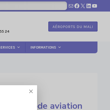
survol@anac.m
Facebook
X
LinkedIn
YouTu
AÉROPORTS DU MALI
55 24
SERVICES
INFORMATIONS
rtant code aviation