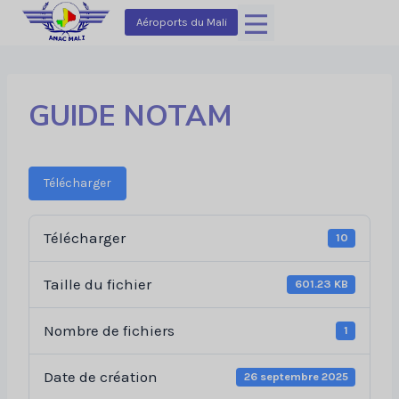
Aller
Aéroports du Mali
au
contenu
GUIDE NOTAM
Télécharger
Télécharger
10
Taille du fichier
601.23 KB
Nombre de fichiers
1
Date de création
26 septembre 2025