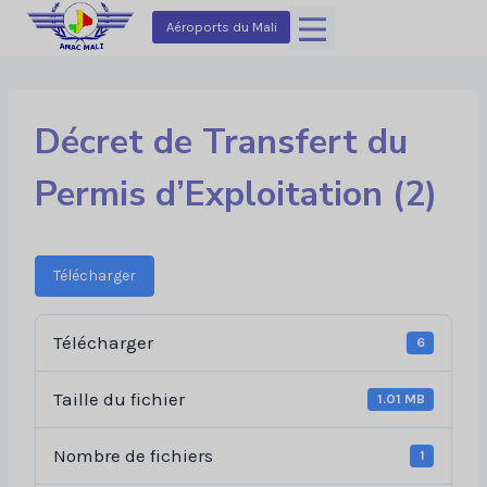
Aller
Aéroports du Mali
au
contenu
Décret de Transfert du
Permis d’Exploitation (2)
Télécharger
Télécharger
6
Taille du fichier
1.01 MB
Nombre de fichiers
1