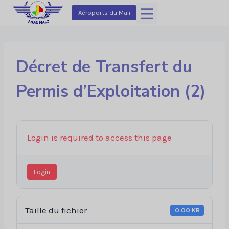
Aller
Aéroports du Mali
au
contenu
Décret de Transfert du
Permis d’Exploitation (2)
Login is required to access this page
Login
Taille du fichier
0.00 KB