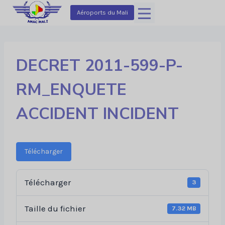
Aller
Aéroports du Mali
au
contenu
DECRET 2011-599-P-
RM_ENQUETE
ACCIDENT INCIDENT
Télécharger
Télécharger
3
Taille du fichier
7.32 MB