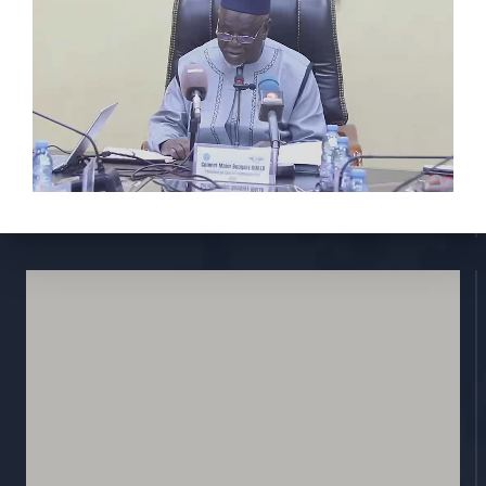
À propos de nous
Stratégie
Activités
Réglementions
E-services
Contactez nous