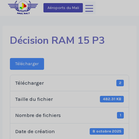
Aller
Aéroports du Mali
au
contenu
Décision RAM 15 P3
Télécharger
Télécharger
2
Taille du fichier
482.31 KB
Nombre de fichiers
1
Date de création
8 octobre 2025