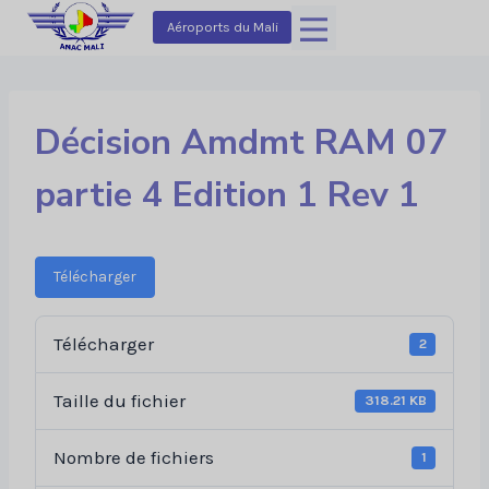
Aller
Aéroports du Mali
au
contenu
Décision Amdmt RAM 07
partie 4 Edition 1 Rev 1
Télécharger
Télécharger
2
Taille du fichier
318.21 KB
Nombre de fichiers
1