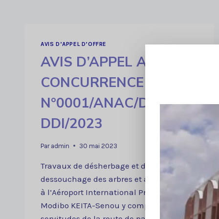
AVIS D’APPEL D’OFFRE
AVIS D’APPEL A LA
CONCURRENCE DRPCO
N°0001/ANAC/DG-
DDI/2023
Par
admin
30 mai 2023
Travaux de désherbage et de
dessouchage des arbres et arbustes
à l’Aéroport International Président
Modibo KEITA-Senou y compris les
servitudes de la route de patrouille