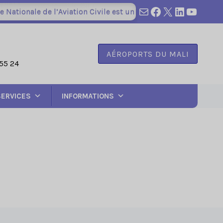
survol@anac.m
Facebook
X
LinkedIn
YouTu
ionale de l’Aviation Civile est un Etablissement Public à Cara
AÉROPORTS DU MALI
55 24
SERVICES
INFORMATIONS