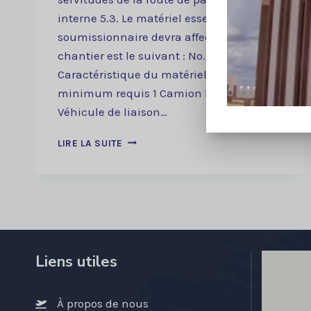
interne 5.3. Le matériel essentiel que le
soumissionnaire devra affecter au
chantier est le suivant : No. Type et
Caractéristique du matériel Nombre
minimum requis 1 Camion Benne 1 2
Véhicule de liaison…
AVIS
LIRE LA SUITE
D’APPEL
A
LA
CONCURRENCE
DRPCO
N°0001/ANAC/DG-
DDI/2023
Liens utiles
À propos de nous